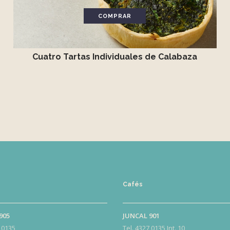
COMPRAR
Cuatro Tartas Individuales de Calabaza
Cafés
905
JUNCAL 901
 0135
Tel. 4327 0135 Int. 10